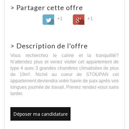
>
Partager cette offre
+1
+1
>
Description de l'offre
Vous recherchez le calme et la tranquilité?
N'attendez plus et venez visiter cet appartement de
type 4 avec 3 grandes chambres climatisées de plus
de 19m². Niché au coeur de STOUPAN cet
appartement deviendra votre havre de paix après vos
longues journée de travail. Prenez rendez-vous sans
tarder.
Déposer ma candidature