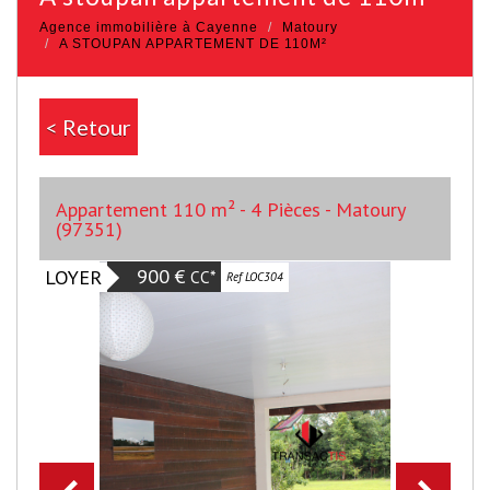
Agence immobilière à Cayenne
Matoury
A STOUPAN APPARTEMENT DE 110M²
< Retour
Appartement 110 m² - 4 Pièces - Matoury
(97351)
900 €
LOYER
CC*
Ref LOC304