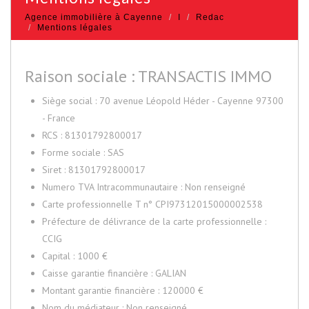
Agence immobilière à Cayenne
I
Redac
Mentions légales
Raison sociale : TRANSACTIS IMMO
Siège social : 70 avenue Léopold Héder - Cayenne 97300
- France
RCS : 81301792800017
Forme sociale : SAS
Siret : 81301792800017
Numero TVA Intracommunautaire : Non renseigné
Carte professionnelle T n° CPI97312015000002538
Préfecture de délivrance de la carte professionnelle :
CCIG
Capital : 1000 €
Caisse garantie financière : GALIAN
Montant garantie financière : 120000 €
Nom du médiateur : Non renseigné