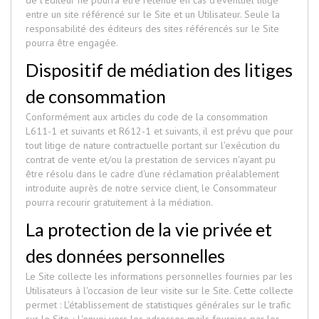
entre un site référencé sur le Site et un Utilisateur. Seule la
responsabilité des éditeurs des sites référencés sur le Site
pourra être engagée.
Dispositif de médiation des litiges
de consommation
Conformément aux articles du code de la consommation
L611-1 et suivants et R612-1 et suivants, il est prévu que pour
tout litige de nature contractuelle portant sur l'exécution du
contrat de vente et/ou la prestation de services n'ayant pu
être résolu dans le cadre d'une réclamation préalablement
introduite auprès de notre service client, le Consommateur
pourra recourir gratuitement à la médiation.
La protection de la vie privée et
des données personnelles
Le Site collecte les informations personnelles fournies par les
Utilisateurs à l'occasion de leur visite sur le Site. Cette collecte
permet : L'établissement de statistiques générales sur le trafic
sur le Site ; L'envoi vers les adresses mails fournies par les