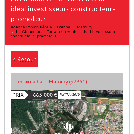
idéal investisseur- constructeur-
promoteur
Agence immobilière à Cayenne
Matoury
La Chaumière : Terrain en vente - idéal investisseur-
constructeur- promoteur
< Retour
Terrain à batir Matoury (97351)
PRIX
665 000
€
Ref TRANS689