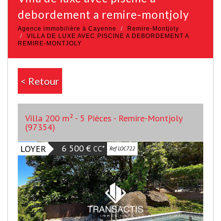
debordement a remire-montjoly
Agence immobilière à Cayenne
Remire-Montjoly
VILLA DE LUXE AVEC PISCINE A DEBORDEMENT A
REMIRE-MONTJOLY
< Retour
Villa 200 m² - 5 Pièces - Remire-Montjoly
(97354)
6 500 €
LOYER
CC*
Ref LOC722